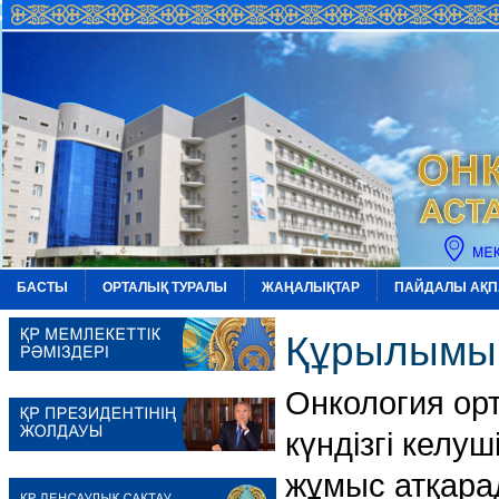
БАСТЫ
ОРТАЛЫҚ ТУРАЛЫ
ЖАҢАЛЫҚТАР
ПАЙДАЛЫ АҚП
Құрылымы
Онкология ор
күндізгі келу
жұмыс атқар