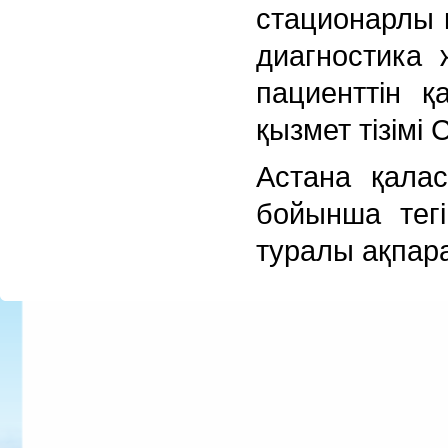
стационарлы 
диагностика 
пациенттін 
қызмет тізімі
Астана қала
бойынша тегі
туралы ақпар