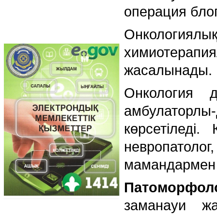
операция блог
Онкология
химиотерапи
жасалынады.
Онкология 
амбулаторлы
көрсетіледі
невропатолог
мамандармен ж
Патоморфоло
заманауи жа