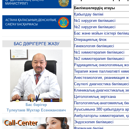
Бөлімшелердің атауы
Қабылдау бөлімі
№1 хирургия бөлімшесі
№2 хирургия бөлімшесі
Бас және мойын ісіктері бөлім
Операциялық блок
Гинекология бөлімшесі
№1 химиотерапия бөлімшесі
№2 химиотерапия бөлімшесі
Радиациялық онкологияның жо
Терапия және паллиативті көме
Анестезиология, реанимация ж
Сәулелі диагностика бөлімшес
Клиникалық-диагностикалық з
Цитологиялық зертхана
Патологиялық-анатомиялық бө
Бас бәрігер
Ауысымына 380 қабылдауға ар
Тулеутаев Мухтар Есенжанович
Амбулаторлы химиотерапия, қа
Эндоскопия бөлімшесі
Фармация бөлімі