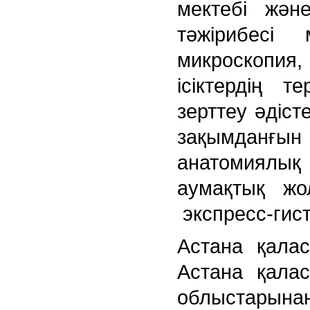
мектебі жән
тәжірибесі 
микроскопия,
ісіктердің 
зерттеу әдісте
зақымданғы
анатомиялы
аумақтық жо
экспресс-гист
Астана қала
Астана қала
облыстарын