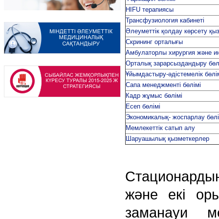
HIFU терапиясы
Трансфузиология кабинеті
Әлеуметтік қолдау көрсету қыз
Скрининг орталығы
Амбулаторлы хирургия және ин
Орталық зарарсыздандыру бөл
Ұйымдастыру-әдістемелік бөлі
Сапа менеджменті бөлімі
Кадр жұмыс бөлімі
Есеп бөлімі
Экономикалық- жоспарлау бөл
Мемлекеттік сатып алу
Шаруашылық қызметкерлер
Стационардың
және екі ор
заманауи м