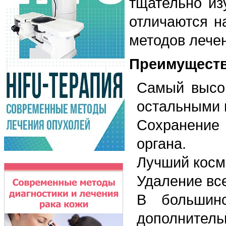
тщательно из
отличаются н
методов лече
Преимуществ
Самый высок
остальными 
Сохранение 
органа.
Лучший косме
Удаление все
В большинс
дополнительн