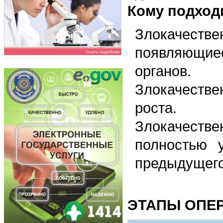
Кому подходи
Злокачест
появляющиес
органов.
Злокачеств
роста.
Злокачеств
полностью 
предыдущего
ЭТАПЫ ОПЕ