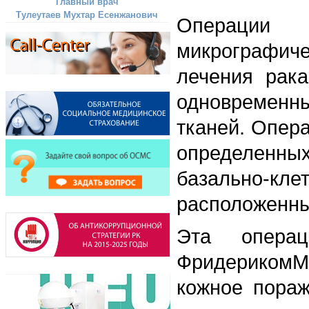
Главный врач
Тулеутаев Мухтар Есенжанович
Операции
микрографич
лечения рака
одновременн
тканей. Опер
определенных
базально-кл
расположенны
Эта операц
ФридерикомМос
кожное пораж