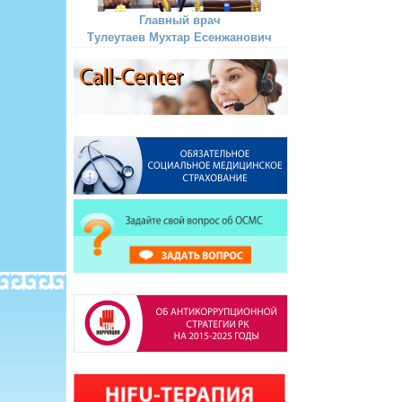
Главный врач
Тулеутаев Мухтар Есенжанович