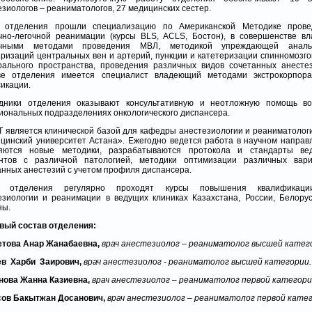
езиологов – реаниматологов, 27 медицинских сестер.
 отделения прошли специализацию по Американской Методике прове
чно-легочной реанимации (курсы BLS, ACLS, Бостон), в совершенстве в
ичными методами проведения МВЛ, методикой упреждающей анальг
еризаций центральных вен и артерий, пункции и катетеризации спинномозго
рального пространства, проведения различных видов сочетанных анесте
ве отделения имеется специалист владеющий методами экстрокорпора
сикации.
дники отделения оказывают консультативную и неотложную помощь во
иональных подразделениях онкологического диспансера.
 является клинической базой для кафедры анестезиологии и реаниматоло
цинский университет Астана». Ежегодно ведется работа в научном направ
яются новые методики, разрабатываются протокола и стандарты ве
нтов с различной патологией, методики оптимизации различных вари
анных анестезий с учетом профиля диспансера.
и отделения регулярно проходят курсы повышения квалификац
езиологии и реанимации в ведущих клиниках Казахстана, России, Белору
ны.
вый состав отделения:
това Анар Жанабаевна,
врач анестезиолог – реаниматолог высшей катег
в Харби Заирович,
врач анестезиолог - реаниматолог высшей категории.
нова Жанна Казиевна,
врач анестезиолог – реаниматолог первой категори
ов Бакытжан Досанович,
врач анестезиолог – реаниматолог первой катег