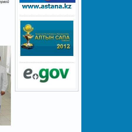
ервой
..............................................................
..............................................................