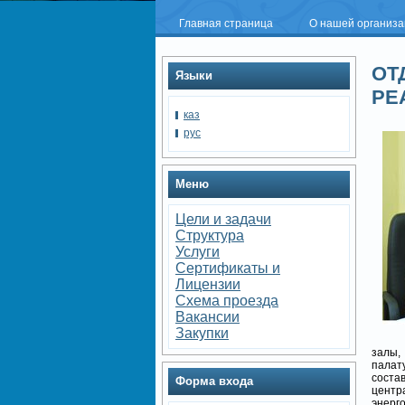
Главная страница
О нашей организ
ОТ
Языки
РЕ
каз
рус
Меню
Цели и задачи
Структура
Услуги
Сертификаты и
Лицензии
Схема проезда
Вакансии
Закупки
залы,
палат
сост
Форма входа
центр
энерг