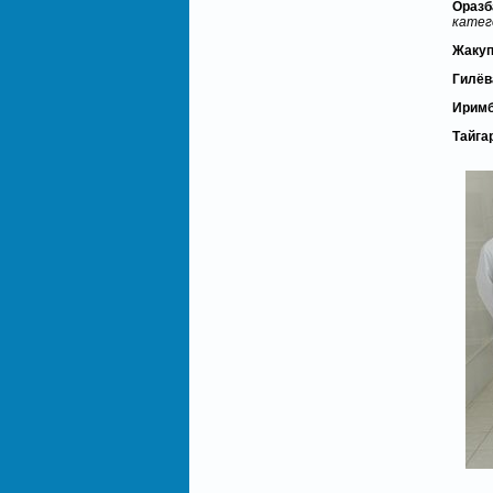
Оразб
катег
Жакуп
Гилёв
Иримб
Тайга