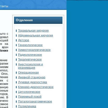
нтакты
Отделения
Торакальная хирургия
рыто с
Абдоминальная хирургия
довал
Детское
высшей
ен на
Гинекологическое
врач
Химиотерапевтическое
Кенже
Радиологическое
Терапевтическое
ение
ерапии
Анестезиология и
ниемм
реанимация
enius,
Операционная
 Gros
,
ление
Дневной стационар
йек с
Лучевая диагностика
еские
Клинико-диагностическое
анную
онные
Цитологическое
торов,
Приемный покой
рию. В
ечено
Паталогоанатомическое
омное
Поликлиника
рачей