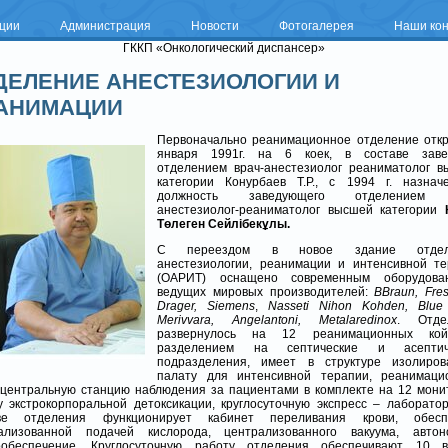
ации
Администрация
Новости
Фотогалерея
Наши ко
ГККП «Онкологический диспансер»
ДЕЛЕНИЕ АНЕСТЕЗИОЛОГИИ И
АНИМАЦИИ
Первоначально реанимационное отделение отк
января 1991г. на 6 коек, в составе заве
отделением врач-анестезиолог реаниматолог 
категории Конурбаев Т.Р., с 1994 г. назнач
должность заведующего отделением 
анестезиолог-реаниматолог высшей категории
Төлеген Сейлібекұлы.
С переездом в новое здание отдел
анестезиологии, реанимации и интенсивной т
(ОАРИТ) оснащено современным оборудова
ведущих мировых производителей:
BBraun, Fres
Drager, Siemens
,
Nasseti
Nihon Kohden, Blue
Merivvara,
Angelantoni, Metalaredinox
. Отде
развернулось на 12 реанимационных ко
разделением на септические и асептич
подразделения, имеет в структуре изолиров
палату для интенсивной терапии, реанимаци
 центральную станцию наблюдения за пациентами в комплекте на 12 мони
у экстрокорпоральной детоксикации, круглосуточную экспресс – лаборато
аве отделения функционирует кабинет переливания крови, обесп
ализованной подачей кислорода, централизованного вакуума, автон
ообеспечение. Круглосуточную работу отделения обеспечивают 10 в