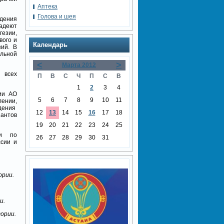
Аптека
Голова и шея
дения
ладеют
езии,
вого и
Календарь
зий. В
льной
<
>
Марта 2012
 всех
П
В
С
Ч
П
С
В
1
2
3
4
гии АО
5
6
7
8
9
10
11
лении,
дения
12
13
14
15
16
17
18
антов
19
20
21
22
23
24
25
ии по
26
27
28
29
30
31
ссии и
ории.
и.
ории.