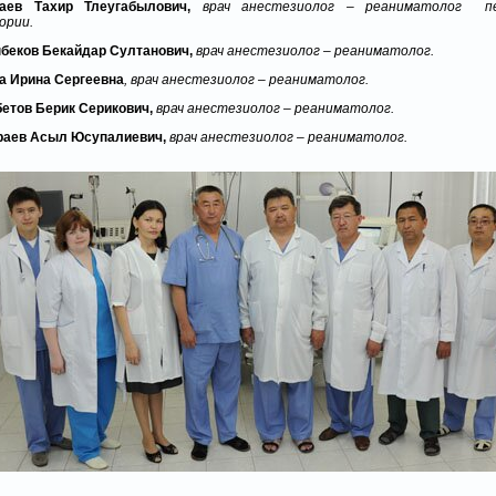
аев Тахир Тлеугабылович,
врач анестезиолог – реаниматолог п
ории.
беков Бекайдар Султанович,
врач анестезиолог – реаниматолог.
а Ирина Сергеевна
, врач анестезиолог – реаниматолог.
етов Берик Серикович,
врач анестезиолог – реаниматолог.
раев Асыл Юсупалиевич,
врач анестезиолог – реаниматолог.