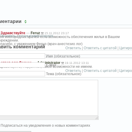
ментарии
Здравствуйте
—
Feruz
15.11.2012 23:17
Обновить список комментариев
ля иногородних врачей есть возможность обеспечения жилья в Вашем
чреждении.
пасибо, с уважением Феруз (врач-анестезио
лог)
авить комментарий
Ответить
|
Ответить с цитатой
|
Цитиро
Имя (обязательное)
ответ для Феруза
—
Administrator
19.11.2012 13:11
E-Mail
дравствуйте, Феруз! Нет, такой возможности не имеем.
Ответить
|
Ответить с цитатой
|
Цитиро
Тема (обязательное)
Подписаться на уведомления о новых комментариях