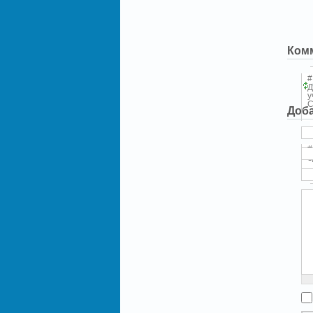
Ком
#
Д
у
С
Доб
#
З