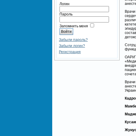
анест
Логин
Врачи
Пароль
серде
разл
катет
Запомнить меня
эпиду
соста
деток
Забыли пароль?
Сотру
Забыли логин?
функц
Регистрация
ОАРИТ
«Меди
внедр
пацие
сочет
Врач
анест
Украи
Кадро
Мамбе
Мадие
Кусаи
Жунус