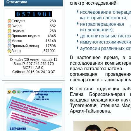
Статистика
спектр исследований:
исследование операци
категорий сложности;
Сегодня
268
интраоперационная д
Вчера
552
исследование);
Неделя
268
дополнительные гисто
Прошлая неделя
4845
Месяц
16148
иммуногистохимически
Прошлый месяц
17596
аутопсии различных ка
Всего
571901
В настоящее время, в о
Онлайн (20 минут назад): 11
использования компьютерн
Ваш IP: 207.241.231.170
врача-патологоанатома
MOZILLA 5.0,
Сейчас: 2016-04-24 13:37
организация проведения
препаратов в стационарно
В составе отделения раб
Елена Борисовна-врач п
кандидат медицинс
Тулегенович, Утешева Мад
Аржил-Гайыповна.