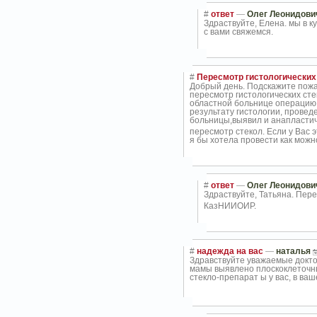
#
ответ
—
Олег Леонидови
Здраствуйте, Елена. мы в к
с вами свяжемся.
#
Пересмотр гистологических
Добрый день. Подскажите пожа
пересмотр гистологических сте
областной больнице операцию 
результату гистологии, прове
больницы,выявил
и анапластич
пересмотр стекол. Если у Вас 
я бы хотела провести как можн
#
ответ
—
Олег Леонидови
Здраствуйте, Татьяна. Пер
КазНИИОИР.
#
надежда на вас
—
наталья
Здравствуйте уважаемые докто
мамы выявлено плоскоклеточн
стекло-препарат
ы у вас, в ва