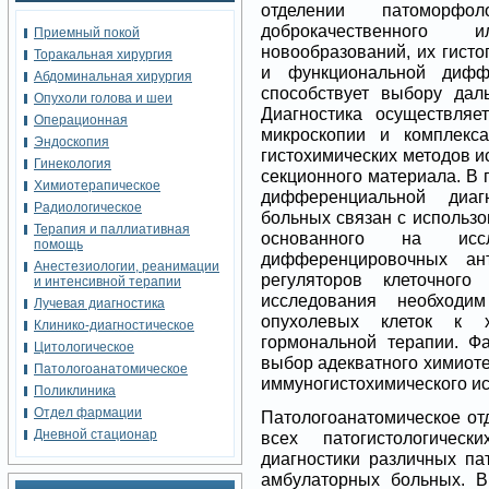
отделении патоморфол
доброкачественного 
Приемный покой
новообразований, их гисто
Торакальная хирургия
и функциональной диффе
Абдоминальная хирургия
способствует выбору дал
Опухоли голова и шеи
Диагностика осуществляе
Операционная
микроскопии и комплекс
Эндоскопия
гистохимических методов 
Гинекология
секционного материала. В
Химиотерапическое
дифференциальной диаг
Радиологическое
больных связан с использ
Терапия и паллиативная
основанного на иссл
помощь
дифференцировочных ант
Анестезиологии, реанимации
регуляторов клеточног
и интенсивной терапии
исследования необходим
Лучевая диагностика
опухолевых клеток к х
Клинико-диагностическое
гормональной терапии. Фа
Цитологическое
выбор адекватного химиот
Патологоанатомическое
иммуногистохимического и
Поликлиника
Отдел фармации
Патологоанатомическое от
Дневной стационар
всех патогистологичес
диагностики различных па
амбулаторных больных. 