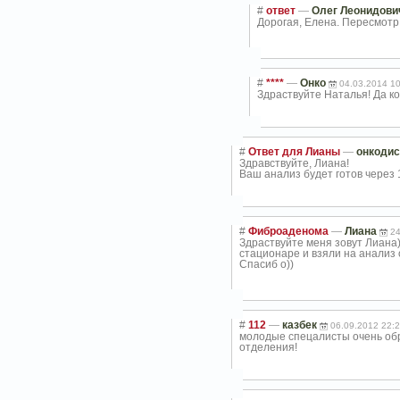
#
ответ
—
Олег Леонидови
Дорогая, Елена. Пересмот
#
****
—
Онко
04.03.2014 1
Здраствуйте Наталья! Да к
#
Ответ для Лианы
—
онкодис
Здравствуйте, Лиана!
Ваш анализ будет готов через 
#
Фиброаденома
—
Лиана
24
Здраствуйте меня зовут Лиана
стационаре и взяли на анализ 
Спасиб
о))
#
112
—
казбек
06.09.2012 22:
молодые спецалисты очень обра
отделения!