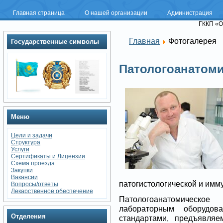
Главная страница
О нашей организации
Администрация
ГККП «О
Главная
Фотогалерея
Государственные символы
Патологоанатоми
Меню
Цели и задачи
Структура
Услуги
Сертификаты и Лицензии
Схема проезда
Закупки
Вакансии
патогистологической и имм
Вопросы/ответы
Лекарственное обеспечение
Патологоанатомическо
лабораторным оборудо
Отделения
стандартами, предъявля