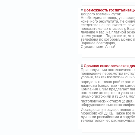
#
Возможность госпитализац
Доброго времени суток.
Необходима помощь, у нас зап
конечного результата, т.е око
следствие не назначается лече
положительных отзывов о Ваше
лечение у вас, на платной осн
время уходит. Подскажите, чт
телефона по которому можно п
Заранее благодарю,
С уважением, Анна!
#
Срочная онкологическая ди
При получении онкологическо
проведение пересмотра гистол
уровня, так как возможны оши
определить точно рак/не рак, с
диагнозы (следствие - не сам
Компания UNIM предлагает пац
онкологии экспертного уровня в
иммуногистохими
я (3 дня), м
гистологических стекол (2 дня
оборудовании высококвалифи
Исследования осуществляются 
Морозовской ДГКБ. Также возм
лучшими российскими и заруб
телепатологичес
ких консульт