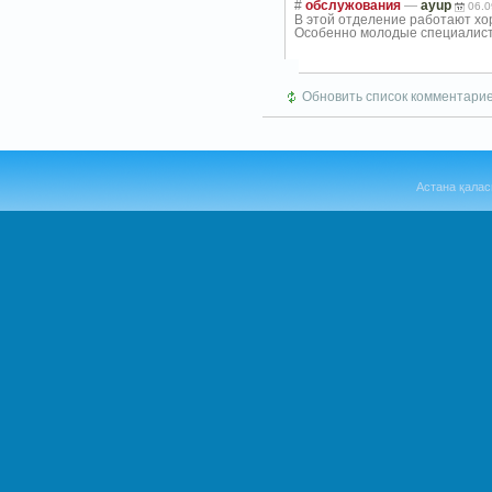
#
обслужования
—
ayup
06.0
В этой отделение работают хо
Особенно молодые специалист
Обновить список комментари
Астана қалас