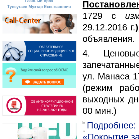
Главный врач
Постановле
Тулеутаев Мухтар Есенжанович
1729 с
из
29.12.2016 г.
)
объявления.
4. Ценовы
запечатанные
ул. Манаса 17
(режим раб
выходных дне
00 мин.)
Подробнее:
«Покрытие за