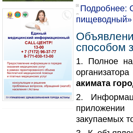
Подробнее: 
пищеводный» 
Объявлени
способом 
1. Полное на
организатор
акимата горо
2. Информа
приложении
закупаемых то