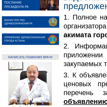
предложе
1. Полное н
организатор
акимата гор
2. Информа
приложени
закупаемых т
3. К объявл
ценовых пр
перечень 
объявлению