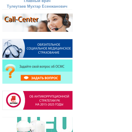
Главный врач
Тулеутаев Мухтар Есенжанович