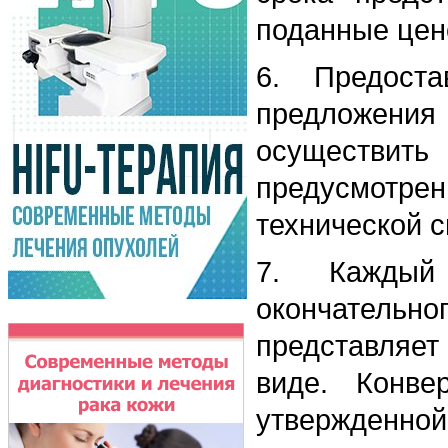
поданные цен
6. Предоста
предложени
осуществить
предусмотрен
технической 
7. Каждый
окончательн
представляет
виде. Конве
утвержден