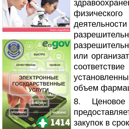
здравоохра
физическог
деятельност
разрешитель
разрешительн
или организа
соответст
установленны
объем фармац
8. Ценовое
предоставля
закупок в сро