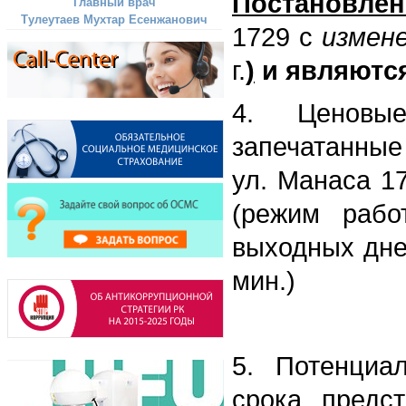
Постановлен
Главный врач
Тулеутаев Мухтар Есенжанович
1729 с
измен
г.
)
и являютс
4. Ценовые
запечатанные 
ул. Манаса 17
(режим рабо
выходных дней
мин.)
5. Потенциа
срока предс