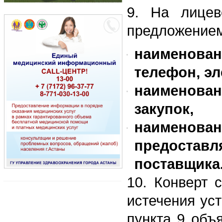
9. На лицев
предложением
наименова
телефон, э
наименова
закупок,
наименован
предоставл
поставщика
10. Конверт 
истечения ус
пункта 9 объ