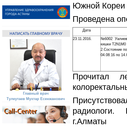
Южной Кореи 
Проведена оп
Дата
23.11.2016.
№6002 Уалиева 
кишки Т2N1M0 
2.Состояние п
04.08.16 по 14
Прочитал л
колоректальн
Главный врач
Присутствова
Тулеутаев Мухтар Есенжанович
радиологи. 
г.Алматы