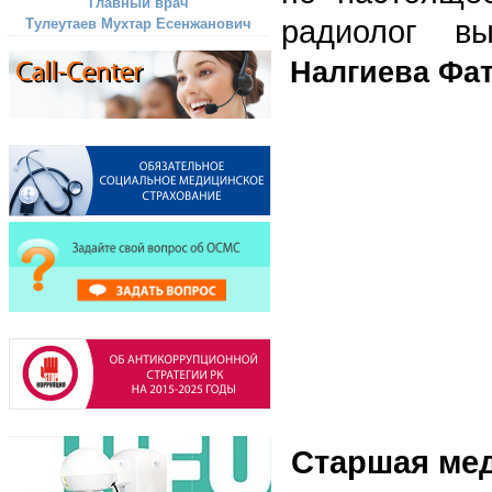
Главный врач
радиолог вы
Тулеутаев Мухтар Есенжанович
Налгиева Фат
Старшая мед