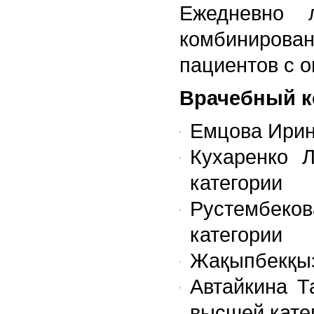
Ежедневно 
комбинирован
пациентов с 
Врачебный к
Емцова Ирин
Кухаренко 
категории
Рустембеко
категории
Жақыпбекқыз
Автайкина Т
высшей кате