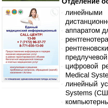
Отделение о
линейными
дистанционн
аппаратом д
рентгенотер
рентгеновс
предлучевой
цифровой ре
Medical Syst
линейный ус
Systems (СШ
компьютерн