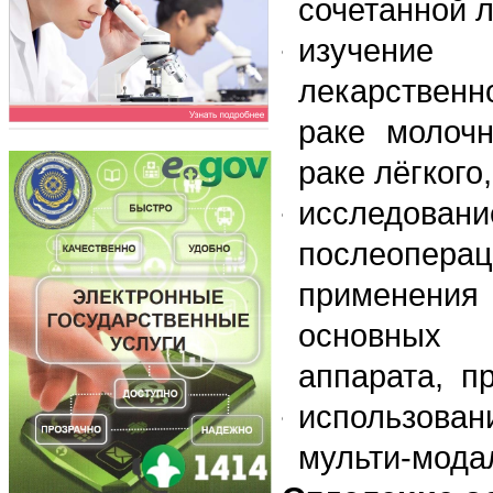
сочетанной л
изучение 
лекарственно
раке молочн
раке лёгкого
исследов
послеоперац
применения
основных л
аппарата, пр
использова
мульти-модал