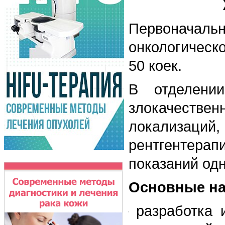
Первоначальн
онкологическ
50 коек.
В отделении
злокачеств
локализаций,
рентгентерапи
показаний од
Основные на
разработка 