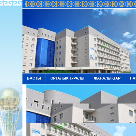
БАСТЫ
ОРТАЛЫҚ ТУРАЛЫ
ЖАҢАЛЫҚТАР
ПА