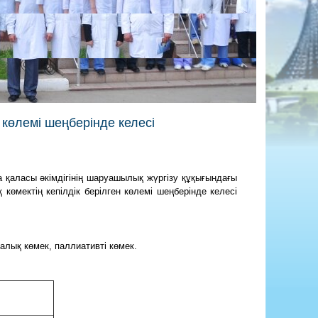
 көлемі шеңберінде келесі
қаласы әкімдігінің шаруашылық жүргізу құқығындағы
өмектің кепілдік берілген көлемі шеңберінде келесі
лық көмек, паллиативті көмек.