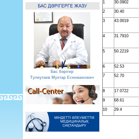
1
30.0902
2
30.40
3
43.0019
4
31.7910
5
50.2219
6
52.53
Бас бәрігер
7
52.70
Тулеутаев Мухтар Есенжанович
8
17.0722
9
68.61
10
29.4