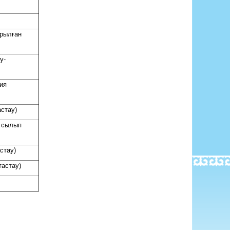
ырылған
у-
мия
стау)
ы сылып
стау)
тастау)