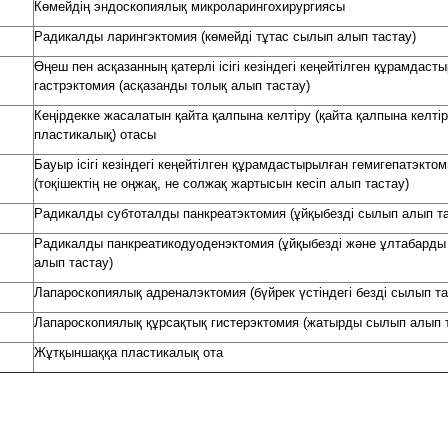
Көмейдің эндоскопиялық микроларингохирургиясы
Радикалды ларингэктомия (көмейді тұтас сылып алып тастау)
Өңеш пен асқазанның қатерлі ісігі кезіндегі кеңейтілген құрамдаст
гастрэктомия (асқазанды толық алып тастау)
Кеңірдекке жасалатын қайта қалпына келтіру (қайта қалпына келтір
пластикалық) отасы
Бауыр ісігі кезіндегі кеңейтілген құрамдастырылған гемигепатэкто
(тоқішектің не оңжақ, не солжақ жартысын кесіп алып тастау)
Радикалды субтоталды панкреатэктомия (ұйқыбезді сылып алып та
Радикалды панкреатикодуоденэктомия (ұйқыбезді және ұлтабард
алып тастау)
Лапароскопиялық адреналэктомия (бүйрек үстіндегі безді сылып та
Лапароскопиялық құрсақтық гистерэктомия (жатырды сылып алып 
Жұтқыншаққа пластикалық ота