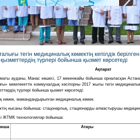
алығы тегін медициналық көмектің кепілдік берілген
қызметтердің түрлері бойынша қызмет көрсетеді
Ақпарат
маты ауданы, Манас көшесі, 17 мекенжайы бойынша орналасқан Астана 
ғы» мемлекеттік коммуналдық кәсіпорны 2017 жылы тегін медициналық к
ттердің түрлері бойынша қызмет көрсетеді:
ық көмек, мамандандырылған медициналық көмек.
тің нысаны бойынша: стацонарлық, стационарды алмастырушы медицина
сі ЖТМК технологиялар бойынша:
ынша
Атауы