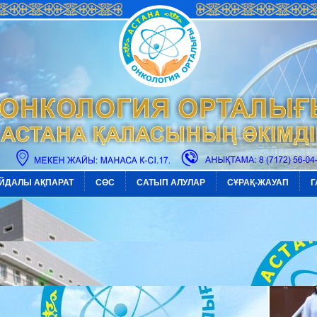
ЙДАЛЫ АҚПАРАТ
СӨС
САТЫП АЛУЛАР
СҰРАҚ-ЖАУАП
Г