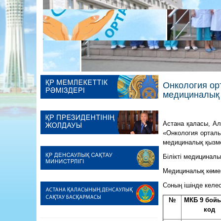
Онкология орт
медициналық 
Астана қаласы, Ал
«Онкология орталы
медициналық қызме
Білікті медицинал
Медициналық көмек
Соның ішінде келе
№
МКБ 9 бой
код