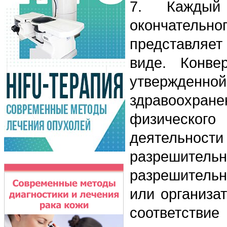
7. Каждый
окончательн
представляет
виде. Конве
утвержден
здравоохра
физическог
деятельност
разрешитель
разрешительн
или организа
соответст