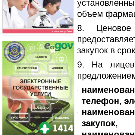
установленны
объем фармац
8. Ценовое
предоставля
закупок в сро
9. На лицев
предложением
наименова
телефон, э
наименова
закупок,
наименован