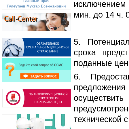
Главный врач
исключением 
Тулеутаев Мухтар Есенжанович
мин. до 14 ч. 
5. Потенциа
срока предс
поданные цен
6. Предоста
предложени
осуществить
предусмотрен
технической 